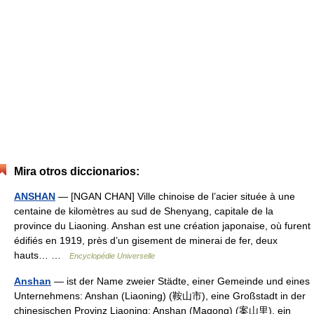
Mira otros diccionarios:
ANSHAN
— [NGAN CHAN] Ville chinoise de l’acier située à une
centaine de kilomètres au sud de Shenyang, capitale de la
province du Liaoning. Anshan est une création japonaise, où furent
édifiés en 1919, près d’un gisement de minerai de fer, deux
hauts… …
Encyclopédie Universelle
Anshan
— ist der Name zweier Städte, einer Gemeinde und eines
Unternehmens: Anshan (Liaoning) (鞍山市), eine Großstadt in der
chinesischen Provinz Liaoning; Anshan (Magong) (案山里), ein