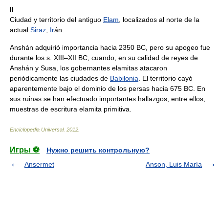
II
Ciudad y territorio del antiguo
Elam
, localizados al norte de la
actual
Siraz
,
Ir
án.
Anshán adquirió importancia hacia 2350 BC, pero su apogeo fue
durante los s. XIII–XII BC, cuando, en su calidad de reyes de
Anshán y Susa, los gobernantes elamitas atacaron
periódicamente las ciudades de
Babilonia
. El territorio cayó
aparentemente bajo el dominio de los persas hacia 675 BC. En
sus ruinas se han efectuado importantes hallazgos, entre ellos,
muestras de escritura elamita primitiva.
Enciclopedia Universal
.
2012
.
Игры ⚽
Нужно решить контрольную?
Ansermet
Anson, Luis María