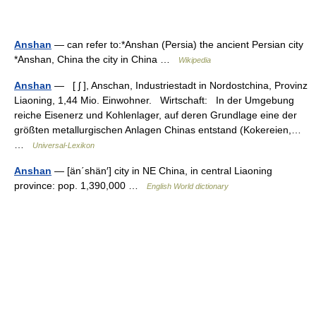
Anshan
— can refer to:*Anshan (Persia) the ancient Persian city
*Anshan, China the city in China …
Wikipedia
Anshan
— [ ʃ ], Anschan, Industriestadt in Nordostchina, Provinz
Liaoning, 1,44 Mio. Einwohner. Wirtschaft: In der Umgebung
reiche Eisenerz und Kohlenlager, auf deren Grundlage eine der
größten metallurgischen Anlagen Chinas entstand (Kokereien,…
…
Universal-Lexikon
Anshan
— [än΄shän′] city in NE China, in central Liaoning
province: pop. 1,390,000 …
English World dictionary