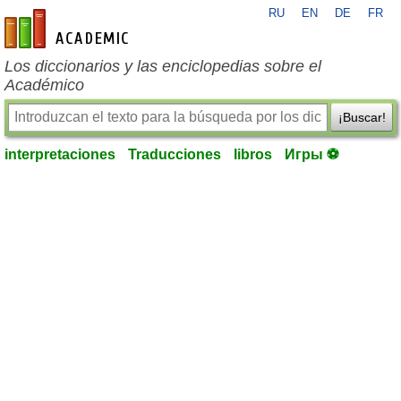
RU
EN
DE
FR
es-academic.com
Los diccionarios y las enciclopedias sobre el
Académico
¡Buscar!
interpretaciones
Traducciones
libros
Игры ⚽