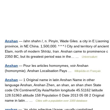
Anshan
— /ahn shahn /, n. Pinyin, Wade Giles. a city in E Liaoning
province, in NE China. 1,500,000. * * * I City and territory of ancient
Elam, north of modern Shīrāz, Iran. Anshan came to prominence с
2350 BC, but its greatest period was in the… …
Universalium
Anshan
— Pour les articles homonymes, voir Anshan
(homonymie). Anshan Localisation Pays …
Wikipédia en Français
Anshan
— 1 Original name in latin Anshan Name in other
language Anshan, Anshan Zhen, an shan, an shan zhen State
code CN Continent/City Asia/Harbin longitude 45.51162 latitude
128.51963 altitude 158 Population 0 Date 2013 05 08 2 Original
name in latin… …
Cities with a population over 1000 database
anshan
— ˈänˌshän adjective Usage: usually capitalized